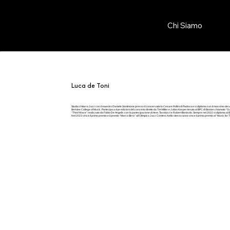
Chi Siamo
Luca de Toni
Studia chitarra Jazz con il maestro Daniele Santimone presso il conservatorio Cesare Pollini di Padova e si diploma con il massimo dei vo
Berklee College of Music. Partecipa a due edizioni del concerto diretto da Tim Miller e Julian Kasper tenuto al BPC di Boston chiamato “Gu
“Third Wave” realizzato da Fabio De Angelis con la partecipazione di Ares Tavolazzi e Robert Bonisolo. Sempre nel 2022 si diploma al B
Nel 2023 vince il primo premio e il premio “Marco Birro” all’Olimpico Jazz Contest. Nello stesso anno vince il primo premio al “Music for T