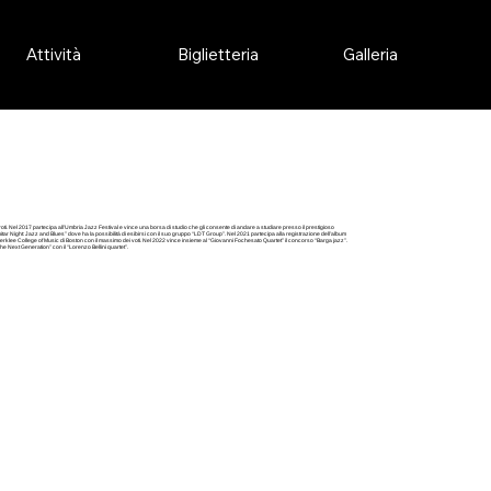
Attività
Biglietteria
Galleria
ti. Nel 2017 partecipa all’Umbria Jazz Festival e vince una borsa di studio che gli consente di andare a studiare presso il prestigioso
itar Night: Jazz and Blues” dove ha la possibilità di esibirsi con il suo gruppo “LDT Group”. Nel 2021 partecipa alla registrazione dell’album
erklee College of Music di Boston con il massimo dei voti. Nel 2022 vince insieme al “Giovanni Fochesato Quartet” il concorso “Barga jazz”.
he Next Generation” con il “Lorenzo Bellini quartet”.